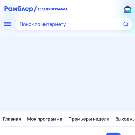
Поиск по интернету
Главная
Моя программа
Премьеры недели
Выходн