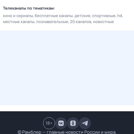
Телеканалы по тематикам:
кино и сериалы
бесплатные каналы
детские
спортивные
hd
местные каналы
познавательные
20 каналов
новостные
18
+
© Рамблер — главные новости России и мира,