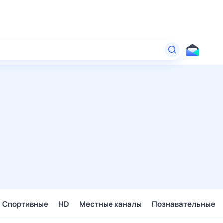
Спортивные
HD
Местные каналы
Познавательные