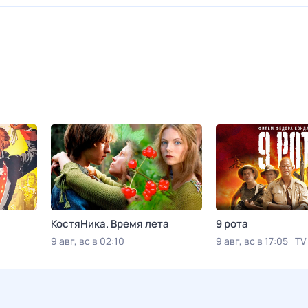
КостяНика. Время лета
9 рота
9 авг, вс в 02:10
9 авг, вс в 17:05
TV
Viju TV1000 русское