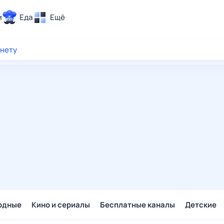
и
Еда
Ещё
Почта
рнету
ия и отдых
Поиск
Погода
ТВ-программа
и и тренды
 ситуации
 вместе
Помощь
одные
Кино и сериалы
Бесплатные каналы
Детские