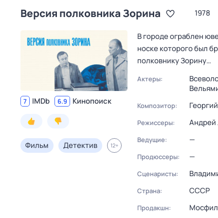
Версия полковника Зорина
1978
В городе ограблен юве
носке которого был б
полковнику Зорину…
Всеволо
Актеры:
Вельям
IMDb
Кинопоиск
7
6.9
Георгий
Композитор:
Андрей
Режиссеры:
—
Ведущие:
Фильм
Детектив
12
+
—
Продюссеры:
Владим
Сценаристы:
СССР
Страна:
Мосфил
Продакшн: