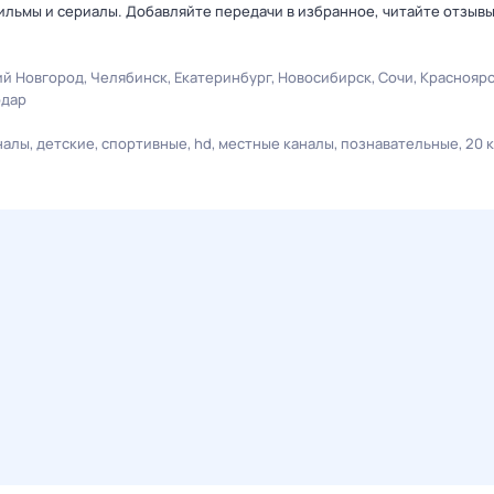
льмы и сериалы. Добавляйте передачи в избранное, читайте отзыв
й Новгород
Челябинск
Екатеринбург
Новосибирск
Сочи
Краснояр
одар
налы
детские
спортивные
hd
местные каналы
познавательные
20 