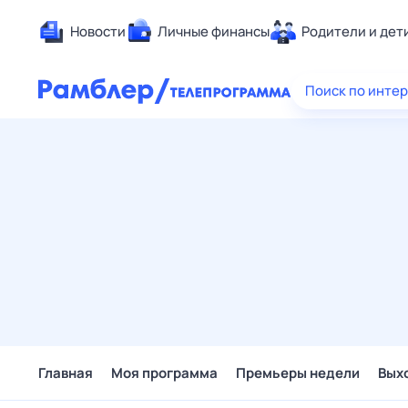
Новости
Личные финансы
Родители и дет
Здоровье
Поиск по инте
Развлечен
Дом и уют
Спорт
Карьера
Авто
Технологи
Жизненные
Сберегаем
Гороскопы
Главная
Моя программа
Премьеры недели
Вых