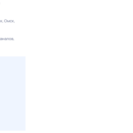
ы
ск
Омск
каналов