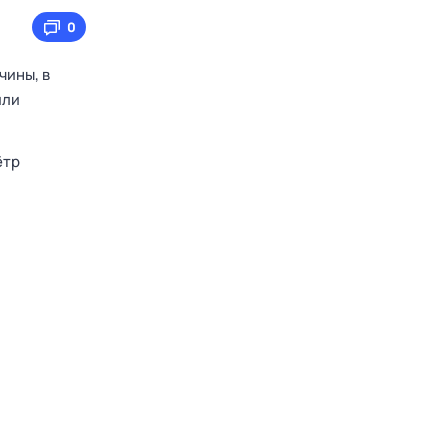
0
чины, в
или
ётр