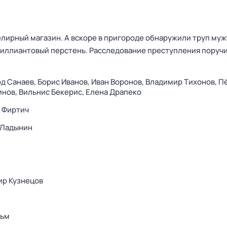
лирный магазин. А вскоре в пригороде обнаружили труп муж
риллиантовый перстень. Расследование преступления поруч
д Санаев,
Борис Иванов,
Иван Воронов,
Владимир Тихонов,
П
инов,
Вильнис Бекерис,
Елена Драпеко
 Фиртич
 Ладынин
ир Кузнецов
ьм