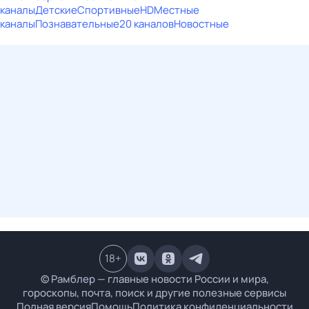
каналы
Детские
Спортивные
HD
Местные
каналы
Познавательные
20 каналов
Новостные
18
+
© Рамблер — главные новости России и мира,
гороскопы, почта, поиск и другие полезные сервисы
Полная версия
Помощь
Политика конфиденциальности