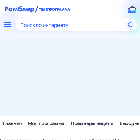
Поиск по интернету
Главная
Моя программа
Премьеры недели
Выходн