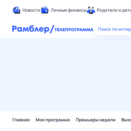
Новости
Личные финансы
Родители и дет
Здоровье
Поиск по инте
Развлечен
Дом и уют
Спорт
Карьера
Авто
Технологи
Жизненные
Сберегаем
Гороскопы
Главная
Моя программа
Премьеры недели
Вых