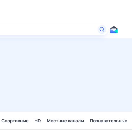
Спортивные
HD
Местные каналы
Познавательные