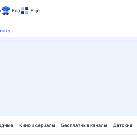
и
Еда
Ещё
Почта
рнету
ия и отдых
Поиск
Погода
ТВ-программа
и и тренды
 ситуации
 вместе
Помощь
одные
Кино и сериалы
Бесплатные каналы
Детские