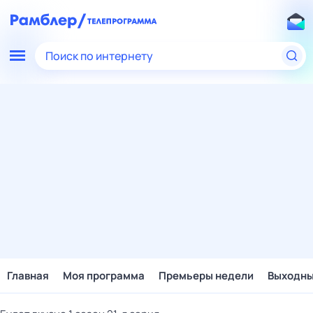
Поиск по интернету
Главная
Моя программа
Премьеры недели
Выходн