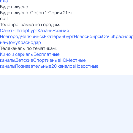
Еда
Будет вкусно
Будет вкусно. Сезон 1. Серия 21-я
null
Телепрограмма по городам:
Санкт-Петербург
Казань
Нижний
Новгород
Челябинск
Екатеринбург
Новосибирск
Сочи
Красноя
на-Дону
Краснодар
Телеканалы по тематикам:
Кино и сериалы
Бесплатные
каналы
Детские
Спортивные
HD
Местные
каналы
Познавательные
20 каналов
Новостные