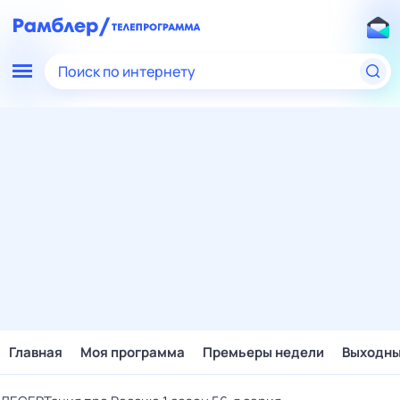
Поиск по интернету
Главная
Моя программа
Премьеры недели
Выходн