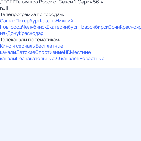
ДЕСЕРТация про Россию. Сезон 1. Серия 56-я
null
Телепрограмма по городам:
Санкт-Петербург
Казань
Нижний
Новгород
Челябинск
Екатеринбург
Новосибирск
Сочи
Красноя
на-Дону
Краснодар
Телеканалы по тематикам:
Кино и сериалы
Бесплатные
каналы
Детские
Спортивные
HD
Местные
каналы
Познавательные
20 каналов
Новостные