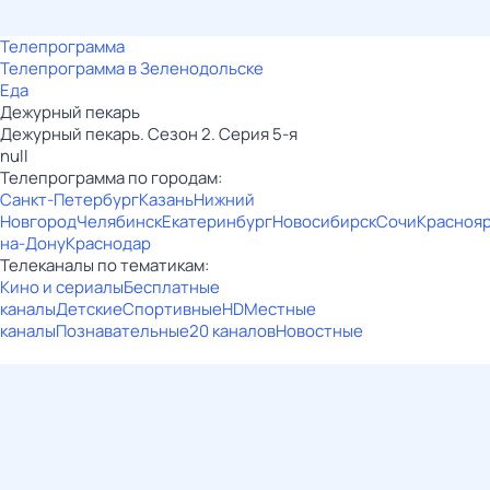
Телепрограмма
Телепрограмма в Зеленодольске
Еда
Дежурный пекарь
Дежурный пекарь. Сезон 2. Серия 5-я
null
Телепрограмма по городам:
Санкт-Петербург
Казань
Нижний
Новгород
Челябинск
Екатеринбург
Новосибирск
Сочи
Красноя
на-Дону
Краснодар
Телеканалы по тематикам:
Кино и сериалы
Бесплатные
каналы
Детские
Спортивные
HD
Местные
каналы
Познавательные
20 каналов
Новостные