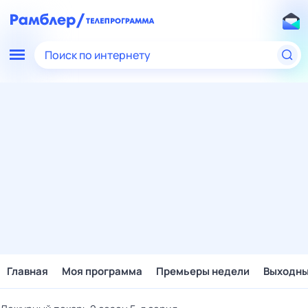
Поиск по интернету
Главная
Моя программа
Премьеры недели
Выходн