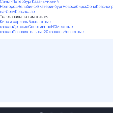
Санкт-Петербург
Казань
Нижний
Новгород
Челябинск
Екатеринбург
Новосибирск
Сочи
Красноя
на-Дону
Краснодар
Телеканалы по тематикам:
Кино и сериалы
Бесплатные
каналы
Детские
Спортивные
HD
Местные
каналы
Познавательные
20 каналов
Новостные