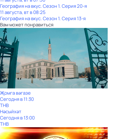
География на вкус
. Сезон 1
. Серия 20-я
11 августа, вт в 08:25
География на вкус
. Сезон 1
. Серия 13-я
Вам может понравиться
Җомга вәгазе
Сегодня в 11:30
ТНВ
Нәсыйхәт
Сегодня в 13:00
ТНВ