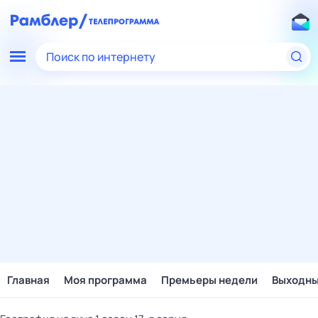
Поиск по интернету
Главная
Моя программа
Премьеры недели
Выходн