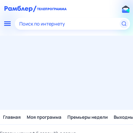
Поиск по интернету
Главная
Моя программа
Премьеры недели
Выходн