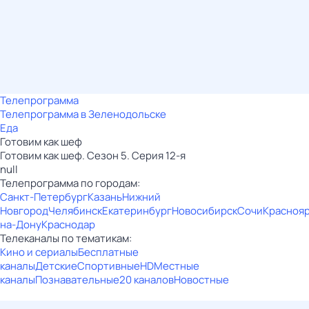
Телепрограмма
Телепрограмма в Зеленодольске
Еда
Готовим как шеф
Готовим как шеф. Сезон 5. Серия 12-я
null
Телепрограмма по городам:
Санкт-Петербург
Казань
Нижний
Новгород
Челябинск
Екатеринбург
Новосибирск
Сочи
Красноя
на-Дону
Краснодар
Телеканалы по тематикам:
Кино и сериалы
Бесплатные
каналы
Детские
Спортивные
HD
Местные
каналы
Познавательные
20 каналов
Новостные