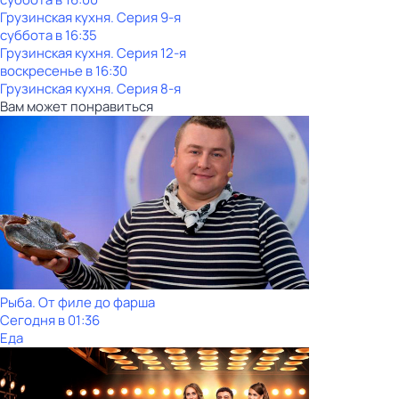
Грузинская кухня
. Серия 9-я
суббота
в
16:35
Грузинская кухня
. Серия 12-я
воскресенье
в
16:30
Грузинская кухня
. Серия 8-я
Вам может понравиться
Рыба. От филе до фарша
Сегодня в 01:36
Еда