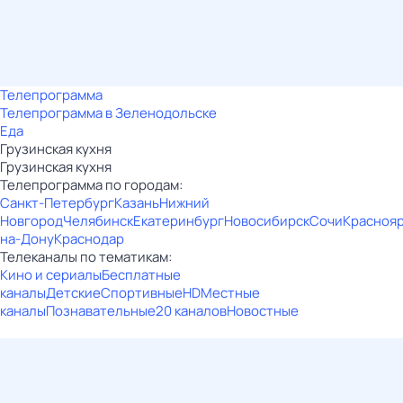
Телепрограмма
Телепрограмма в Зеленодольске
Еда
Грузинская кухня
Грузинская кухня
Телепрограмма по городам:
Санкт-Петербург
Казань
Нижний
Новгород
Челябинск
Екатеринбург
Новосибирск
Сочи
Красноя
на-Дону
Краснодар
Телеканалы по тематикам:
Кино и сериалы
Бесплатные
каналы
Детские
Спортивные
HD
Местные
каналы
Познавательные
20 каналов
Новостные