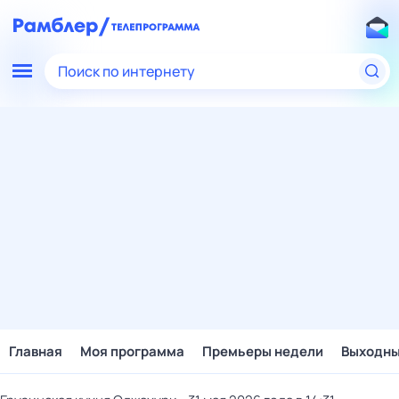
Поиск по интернету
Главная
Моя программа
Премьеры недели
Выходн