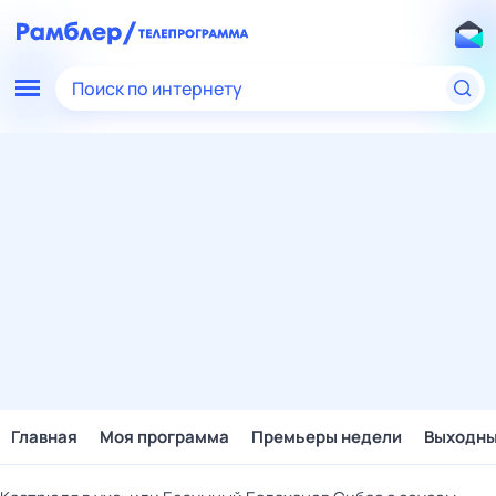
Поиск по интернету
Главная
Моя программа
Премьеры недели
Выходн