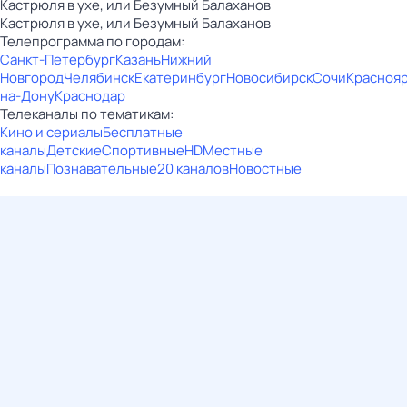
Кастрюля в ухе, или Безумный Балаханов
Кастрюля в ухе, или Безумный Балаханов
Телепрограмма по городам:
Санкт-Петербург
Казань
Нижний
Новгород
Челябинск
Екатеринбург
Новосибирск
Сочи
Красноя
на-Дону
Краснодар
Телеканалы по тематикам:
Кино и сериалы
Бесплатные
каналы
Детские
Спортивные
HD
Местные
каналы
Познавательные
20 каналов
Новостные