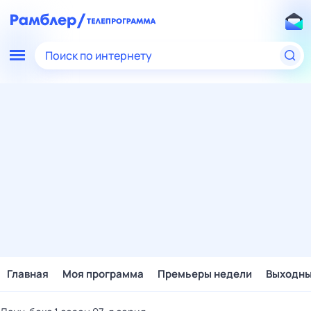
Поиск по интернету
Главная
Моя программа
Премьеры недели
Выходн