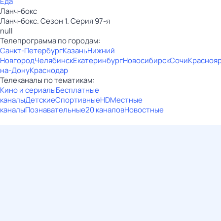
Еда
Ланч-бокс
Ланч-бокс. Сезон 1. Серия 97-я
null
Телепрограмма по городам:
Санкт-Петербург
Казань
Нижний
Новгород
Челябинск
Екатеринбург
Новосибирск
Сочи
Красноя
на-Дону
Краснодар
Телеканалы по тематикам:
Кино и сериалы
Бесплатные
каналы
Детские
Спортивные
HD
Местные
каналы
Познавательные
20 каналов
Новостные