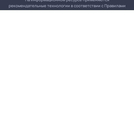
рекомендательные технологии в соответствии с
Правилами