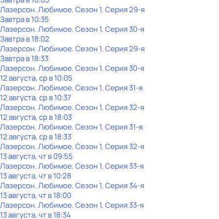
Лазерсон. Любимое
. Сезон 1
. Серия 29-я
Завтра в 10:35
Лазерсон. Любимое
. Сезон 1
. Серия 30-я
Завтра в 18:02
Лазерсон. Любимое
. Сезон 1
. Серия 29-я
Завтра в 18:33
Лазерсон. Любимое
. Сезон 1
. Серия 30-я
12 августа, ср в 10:05
Лазерсон. Любимое
. Сезон 1
. Серия 31-я
12 августа, ср в 10:37
Лазерсон. Любимое
. Сезон 1
. Серия 32-я
12 августа, ср в 18:03
Лазерсон. Любимое
. Сезон 1
. Серия 31-я
12 августа, ср в 18:33
Лазерсон. Любимое
. Сезон 1
. Серия 32-я
13 августа, чт в 09:55
Лазерсон. Любимое
. Сезон 1
. Серия 33-я
13 августа, чт в 10:28
Лазерсон. Любимое
. Сезон 1
. Серия 34-я
13 августа, чт в 18:00
Лазерсон. Любимое
. Сезон 1
. Серия 33-я
13 августа, чт в 18:34