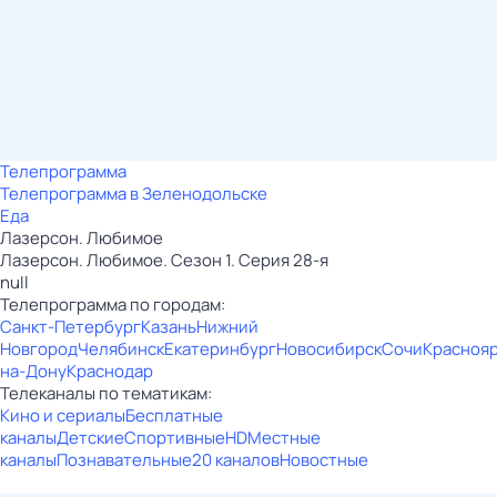
Телепрограмма
Телепрограмма в Зеленодольске
Еда
Лазерсон. Любимое
Лазерсон. Любимое. Сезон 1. Серия 28-я
null
Телепрограмма по городам:
Санкт-Петербург
Казань
Нижний
Новгород
Челябинск
Екатеринбург
Новосибирск
Сочи
Красноя
на-Дону
Краснодар
Телеканалы по тематикам:
Кино и сериалы
Бесплатные
каналы
Детские
Спортивные
HD
Местные
каналы
Познавательные
20 каналов
Новостные