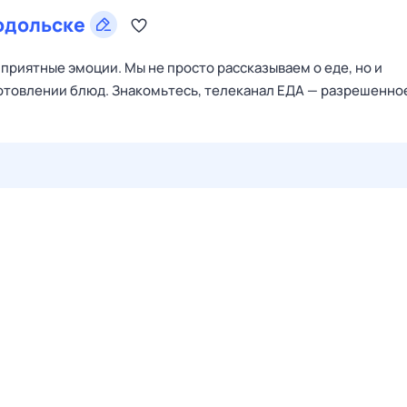
одольске
приятные эмоции. Мы не просто рассказываем о еде, но и
готовлении блюд. Знакомьтесь, телеканал ЕДА — разрешенно
29 июл,
ср
30 июл,
чт
31 июл,
пт
1 авг,
сб
2 авг,
вс