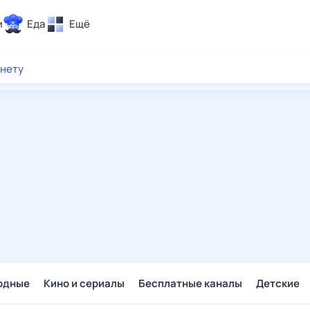
и
Еда
Ещё
Почта
рнету
ия и отдых
Поиск
Погода
ТВ-программа
и и тренды
 ситуации
 вместе
Помощь
одные
Кино и сериалы
Бесплатные каналы
Детские