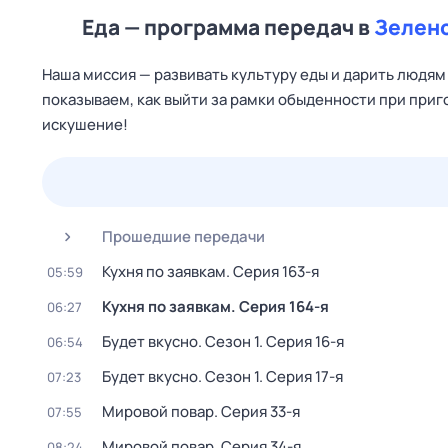
Еда — программа передач в
Зелен
Наша миссия — развивать культуру еды и дарить людям 
показываем, как выйти за рамки обыденности при при
искушение!
25 июл,
сб
26 июл,
вс
27 июл,
пн
28 июл,
вт
Прошедшие передачи
Кухня по заявкам
. Серия 163-я
05:59
Кухня по заявкам
. Серия 164-я
06:27
Будет вкусно
. Сезон 1
. Серия 16-я
06:54
Будет вкусно
. Сезон 1
. Серия 17-я
07:23
Мировой повар
. Серия 33-я
07:55
Мировой повар
. Серия 34-я
08:24