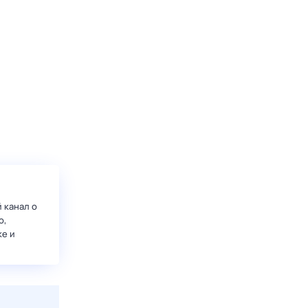
 канал о
о,
ке и