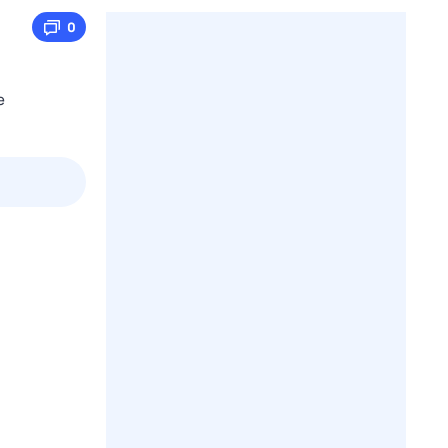
0
е
3 авг,
пн
4 авг,
вт
5 авг,
ср
6 авг,
чт
Вчера
Сегодня