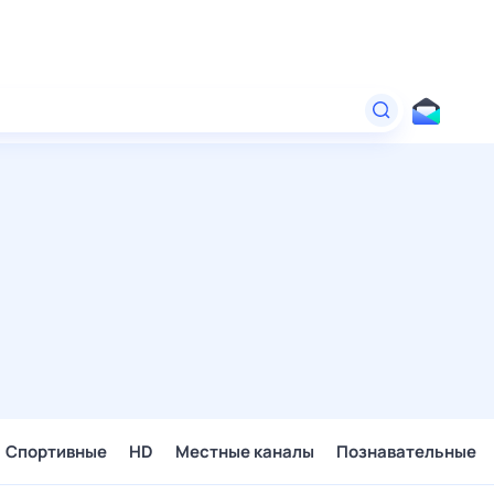
Спортивные
HD
Местные каналы
Познавательные