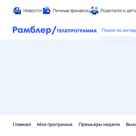
Новости
Личные финансы
Родители и дет
Здоровье
Поиск по инте
Развлечен
Дом и уют
Спорт
Карьера
Авто
Технологи
Жизненные
Сберегаем
Гороскопы
Главная
Моя программа
Премьеры недели
Вых