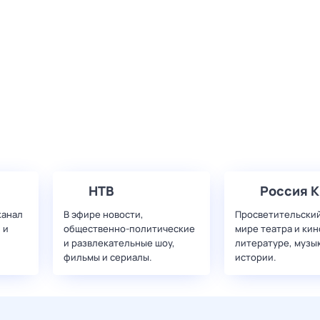
НТВ
Россия К
канал
В эфире новости,
Просветительский
 и
общественно-политические
мире театра и кин
и развлекательные шоу,
литературе, музы
фильмы и сериалы.
истории.