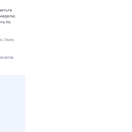
метьте
 неделю.
еть по
ск
Омск
каналов