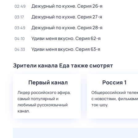
Дежурный по кухне
. Серия 26-я
02:49
Дежурный по кухне
. Серия 27-я
03:17
Дежурный по кухне
. Серия 28-я
03:49
Удиви меня вкусно
. Серия 62-я
04:10
Удиви меня вкусно
. Серия 63-я
04:33
Зрители канала Еда также смотрят
Первый канал
Россия 1
Лидер российского эфира,
Общероссийский теле
самый популярный и
с новостями, фильмами
любимый русскоязычный
ток-шоу.
канал.