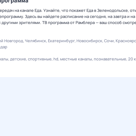
епрограмма
редач на канале Еда. Узнайте, что покажет Еда в Зеленодольске, от
рограмму. Здесь вы найдете расписание на сегодня, на завтра и на
 другими зрителями. ТВ программа от Рамблера — ваш способ смотр
й Новгород
Челябинск
Екатеринбург
Новосибирск
Сочи
Краснояр
одар
налы
детские
спортивные
hd
местные каналы
познавательные
20 