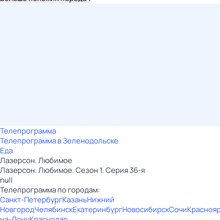
Телепрограмма
Телепрограмма в Зеленодольске
Еда
Лазерсон. Любимое
Лазерсон. Любимое. Сезон 1. Серия 36-я
null
Телепрограмма по городам:
Санкт-Петербург
Казань
Нижний
Новгород
Челябинск
Екатеринбург
Новосибирск
Сочи
Красноя
на-Дону
Краснодар