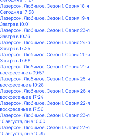
Лазерсон. Любимое
. Сезон 1
. Серия 18-я
Сегодня в 17:58
Лазерсон. Любимое
. Сезон 1
. Серия 19-я
Завтра в 10:01
Лазерсон. Любимое
. Сезон 1
. Серия 23-я
Завтра в 10:33
Лазерсон. Любимое
. Сезон 1
. Серия 24-я
Завтра в 17:25
Лазерсон. Любимое
. Сезон 1
. Серия 20-я
Завтра в 17:56
Лазерсон. Любимое
. Сезон 1
. Серия 21-я
воскресенье
в
09:57
Лазерсон. Любимое
. Сезон 1
. Серия 25-я
воскресенье
в
10:28
Лазерсон. Любимое
. Сезон 1
. Серия 26-я
воскресенье
в
17:24
Лазерсон. Любимое
. Сезон 1
. Серия 22-я
воскресенье
в
17:56
Лазерсон. Любимое
. Сезон 1
. Серия 23-я
10 августа, пн в 10:00
Лазерсон. Любимое
. Сезон 1
. Серия 27-я
10 августа, пн в 10:35