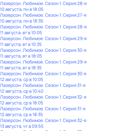
Лазерсон. Любимое
. Сезон 1
. Серия 28-я
10 августа, пн в 18:05
Лазерсон. Любимое
. Сезон 1
. Серия 27-я
10 августа, пн в 18:35
Лазерсон. Любимое
. Сезон 1
. Серия 28-я
11 августа, вт в 10:05
Лазерсон. Любимое
. Сезон 1
. Серия 29-я
11 августа, вт в 10:35
Лазерсон. Любимое
. Сезон 1
. Серия 30-я
11 августа, вт в 18:05
Лазерсон. Любимое
. Сезон 1
. Серия 29-я
11 августа, вт в 18:35
Лазерсон. Любимое
. Сезон 1
. Серия 30-я
12 августа, ср в 10:05
Лазерсон. Любимое
. Сезон 1
. Серия 31-я
12 августа, ср в 10:40
Лазерсон. Любимое
. Сезон 1
. Серия 32-я
12 августа, ср в 18:05
Лазерсон. Любимое
. Сезон 1
. Серия 31-я
12 августа, ср в 18:35
Лазерсон. Любимое
. Сезон 1
. Серия 32-я
13 августа, чт в 09:55