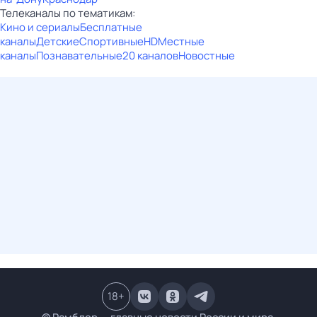
Телеканалы по тематикам:
Кино и сериалы
Бесплатные
каналы
Детские
Спортивные
HD
Местные
каналы
Познавательные
20 каналов
Новостные
18
+