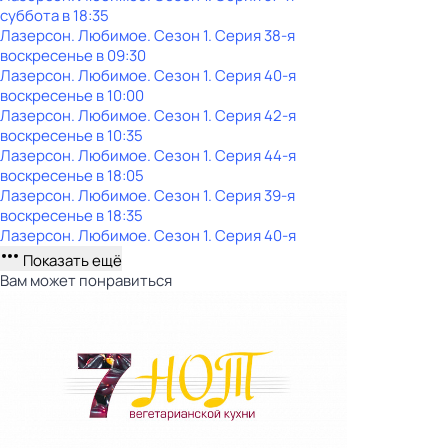
суббота
в
18:35
Лазерсон. Любимое
. Сезон 1
. Серия 38-я
воскресенье
в
09:30
Лазерсон. Любимое
. Сезон 1
. Серия 40-я
воскресенье
в
10:00
Лазерсон. Любимое
. Сезон 1
. Серия 42-я
воскресенье
в
10:35
Лазерсон. Любимое
. Сезон 1
. Серия 44-я
воскресенье
в
18:05
Лазерсон. Любимое
. Сезон 1
. Серия 39-я
воскресенье
в
18:35
Лазерсон. Любимое
. Сезон 1
. Серия 40-я
Показать ещё
Вам может понравиться