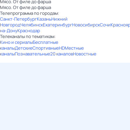
Мясо. От филе до фарша
Мясо. От филе до фарша
Телепрограмма по городам:
Санкт-Петербург
Казань
Нижний
Новгород
Челябинск
Екатеринбург
Новосибирск
Сочи
Красноя
на-Дону
Краснодар
Телеканалы по тематикам:
Кино и сериалы
Бесплатные
каналы
Детские
Спортивные
HD
Местные
каналы
Познавательные
20 каналов
Новостные