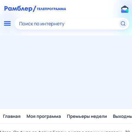
Поиск по интернету
Главная
Моя программа
Премьеры недели
Выходн