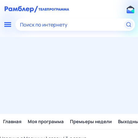
Поиск по интернету
Главная
Моя программа
Премьеры недели
Выходн