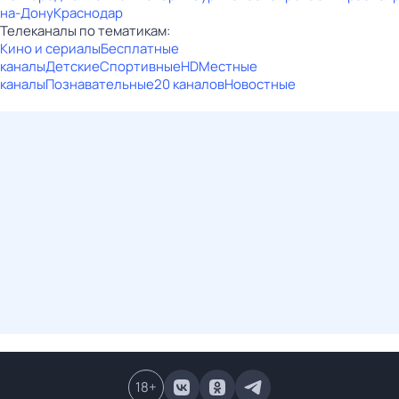
на-Дону
Краснодар
Телеканалы по тематикам:
Кино и сериалы
Бесплатные
каналы
Детские
Спортивные
HD
Местные
каналы
Познавательные
20 каналов
Новостные
18
+