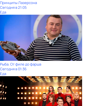
Принципы Лазерсона
Сегодня в 21:05
Еда
Рыба. От филе до фарша
Сегодня в 01:36
Еда