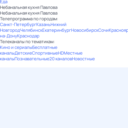
Еда
Небанальная кухня Павлова
Небанальная кухня Павлова
Телепрограмма по городам:
Санкт-Петербург
Казань
Нижний
Новгород
Челябинск
Екатеринбург
Новосибирск
Сочи
Красноя
на-Дону
Краснодар
Телеканалы по тематикам:
Кино и сериалы
Бесплатные
каналы
Детские
Спортивные
HD
Местные
каналы
Познавательные
20 каналов
Новостные