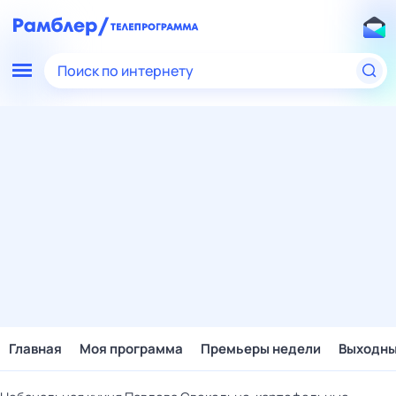
Поиск по интернету
Главная
Моя программа
Премьеры недели
Выходн