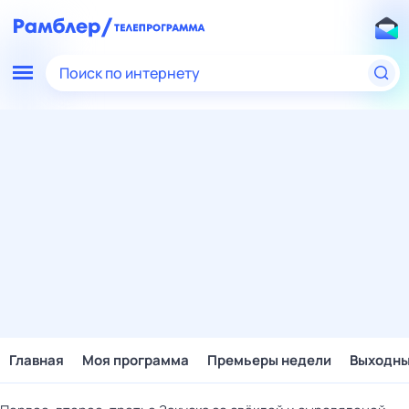
Поиск по интернету
Главная
Моя программа
Премьеры недели
Выходн