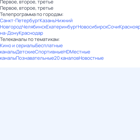
Первое, второе, третье
Первое, второе, третье
Телепрограмма по городам:
Санкт-Петербург
Казань
Нижний
Новгород
Челябинск
Екатеринбург
Новосибирск
Сочи
Красноя
на-Дону
Краснодар
Телеканалы по тематикам:
Кино и сериалы
Бесплатные
каналы
Детские
Спортивные
HD
Местные
каналы
Познавательные
20 каналов
Новостные