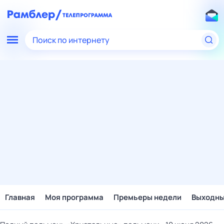
Поиск по интернету
Главная
Моя программа
Премьеры недели
Выходн