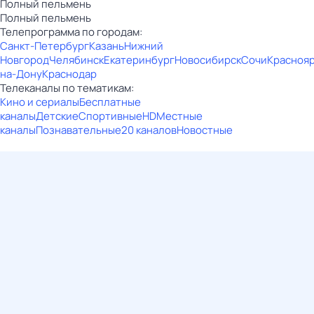
Полный пельмень
Полный пельмень
Телепрограмма по городам:
Санкт-Петербург
Казань
Нижний
Новгород
Челябинск
Екатеринбург
Новосибирск
Сочи
Красноя
на-Дону
Краснодар
Телеканалы по тематикам:
Кино и сериалы
Бесплатные
каналы
Детские
Спортивные
HD
Местные
каналы
Познавательные
20 каналов
Новостные