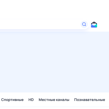
Спортивные
HD
Местные каналы
Познавательные