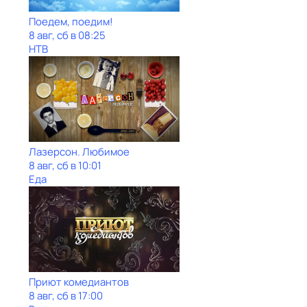
Поедем, поедим!
8 авг, сб в 08:25
НТВ
Лазерсон. Любимое
8 авг, сб в 10:01
Еда
Приют комедиантов
8 авг, сб в 17:00