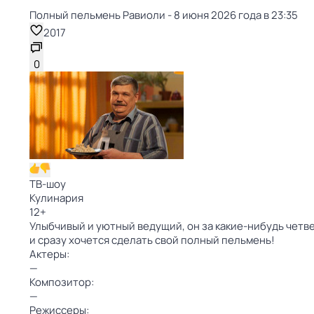
Полный пельмень Равиоли - 8 июня 2026 года в 23:35
2017
0
ТВ-шоу
Кулинария
12
+
Улыбчивый и уютный ведущий, он за какие-нибудь четвер
и сразу хочется сделать свой полный пельмень!
Актеры:
—
Композитор:
—
Режиссеры: