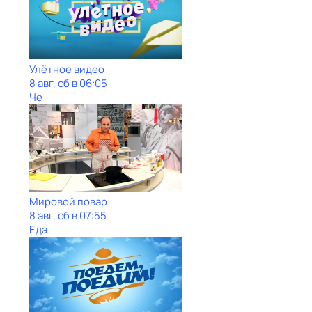
Улётное видео
8 авг, сб в 06:05
Че
Мировой повар
8 авг, сб в 07:55
Еда