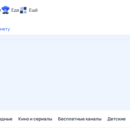
и
Еда
Ещё
Почта
рнету
ия и отдых
Поиск
Погода
ТВ-программа
и и тренды
 ситуации
 вместе
Помощь
одные
Кино и сериалы
Бесплатные каналы
Детские