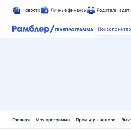
Новости
Личные финансы
Родители и дет
Здоровье
Поиск по инте
Развлечен
Дом и уют
Спорт
Карьера
Авто
Технологи
Жизненные
Сберегаем
Гороскопы
Главная
Моя программа
Премьеры недели
Вых