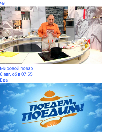
Че
Мировой повар
8 авг, сб в 07:55
Еда