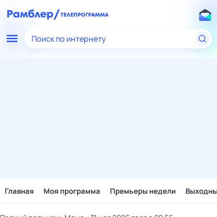
Поиск по интернету
Главная
Моя программа
Премьеры недели
Выходн