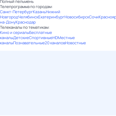
Полный пельмень
Телепрограмма по городам:
Санкт-Петербург
Казань
Нижний
Новгород
Челябинск
Екатеринбург
Новосибирск
Сочи
Красноя
на-Дону
Краснодар
Телеканалы по тематикам:
Кино и сериалы
Бесплатные
каналы
Детские
Спортивные
HD
Местные
каналы
Познавательные
20 каналов
Новостные