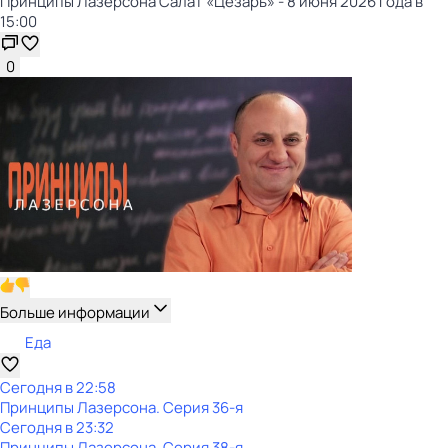
Принципы Лазерсона Салат «Цезарь» - 8 июня 2026 года в
15:00
0
Больше информации
Еда
Сегодня в 22:58
Принципы Лазерсона
. Серия 36-я
Сегодня в 23:32
Принципы Лазерсона
. Серия 38-я