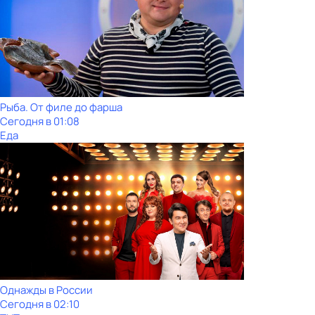
Рыба. От филе до фарша
Сегодня в 01:08
Еда
Однажды в России
Сегодня в 02:10