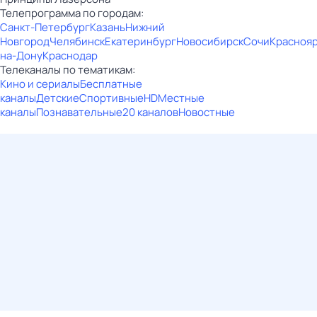
Телепрограмма по городам:
Санкт-Петербург
Казань
Нижний
Новгород
Челябинск
Екатеринбург
Новосибирск
Сочи
Красноя
на-Дону
Краснодар
Телеканалы по тематикам:
Кино и сериалы
Бесплатные
каналы
Детские
Спортивные
HD
Местные
каналы
Познавательные
20 каналов
Новостные