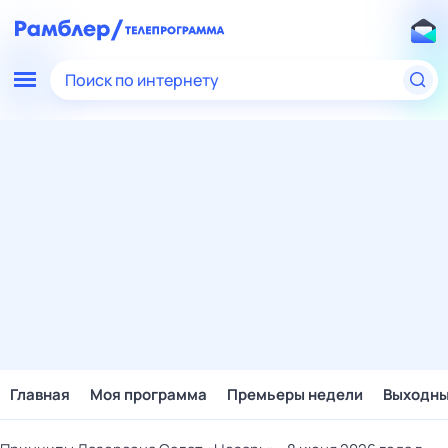
Поиск по интернету
Главная
Моя программа
Премьеры недели
Выходн