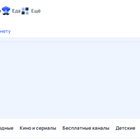
и
Еда
Ещё
Почта
рнету
ия и отдых
Поиск
Погода
ТВ-программа
и и тренды
 ситуации
 вместе
Помощь
одные
Кино и сериалы
Бесплатные каналы
Детские