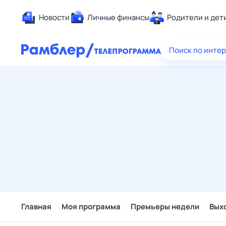
Новости
Личные финансы
Родители и дет
Здоровье
Поиск по инте
Развлечен
Дом и уют
Спорт
Карьера
Авто
Технологи
Жизненные
Сберегаем
Гороскопы
Главная
Моя программа
Премьеры недели
Вых