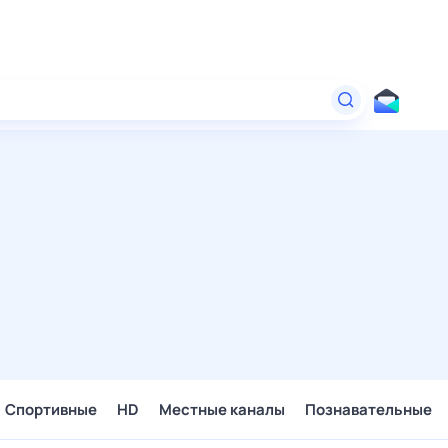
Спортивные
HD
Местные каналы
Познавательные