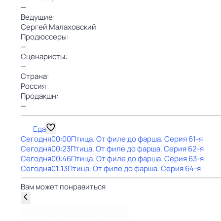
—
Ведущие:
Сергей Малаховский
Продюссеры:
—
Сценаристы:
—
Страна:
Россия
Продакшн:
—
Еда
Сегодня
00:00
Птица. От филе до фарша
. Серия 61-я
Сегодня
00:23
Птица. От филе до фарша
. Серия 62-я
Сегодня
00:46
Птица. От филе до фарша
. Серия 63-я
Сегодня
01:13
Птица. От филе до фарша
. Серия 64-я
Вам может понравиться