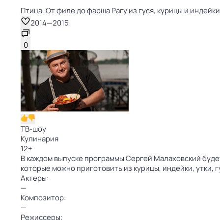
Птица. От филе до фарша Рагу из гуся, курицы и индейки
2014
—
2015
0
ТВ-шоу
Кулинария
12
+
В каждом выпуске программы Сергей Малаховский будет
которые можно приготовить из курицы, индейки, утки, 
Актеры:
—
Композитор:
—
Режиссеры: