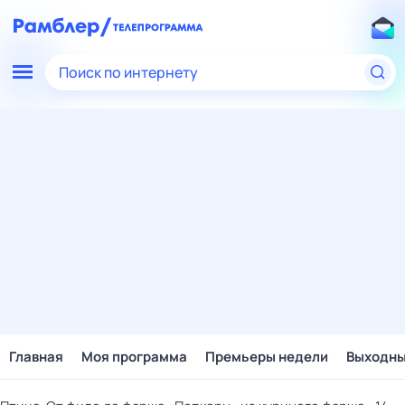
Поиск по интернету
Главная
Моя программа
Премьеры недели
Выходн