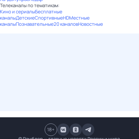
Телеканалы по тематикам:
Кино и сериалы
Бесплатные
каналы
Детские
Спортивные
HD
Местные
каналы
Познавательные
20 каналов
Новостные
18
+
© Рамблер — главные новости России и мира,