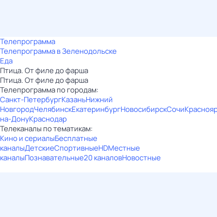
Телепрограмма
Телепрограмма в Зеленодольске
Еда
Птица. От филе до фарша
Птица. От филе до фарша
Телепрограмма по городам:
Санкт-Петербург
Казань
Нижний
Новгород
Челябинск
Екатеринбург
Новосибирск
Сочи
Красноя
на-Дону
Краснодар
Телеканалы по тематикам:
Кино и сериалы
Бесплатные
каналы
Детские
Спортивные
HD
Местные
каналы
Познавательные
20 каналов
Новостные