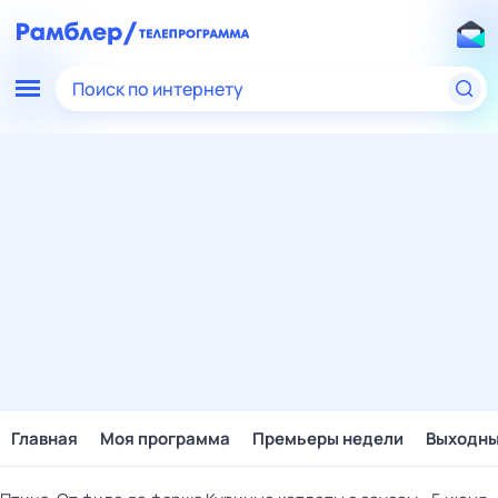
Поиск по интернету
Главная
Моя программа
Премьеры недели
Выходн