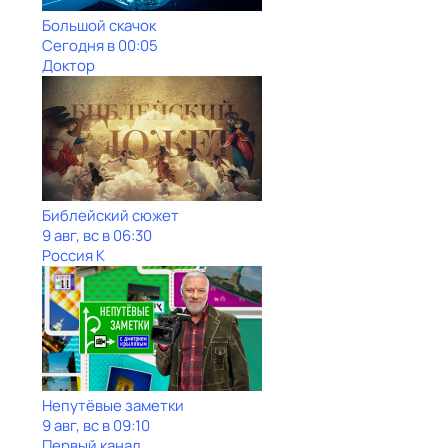
Большой скачок
Сегодня в 00:05
Доктор
Библейский сюжет
9 авг, вс в 06:30
Россия К
Непутёвые заметки
9 авг, вс в 09:10
Первый канал