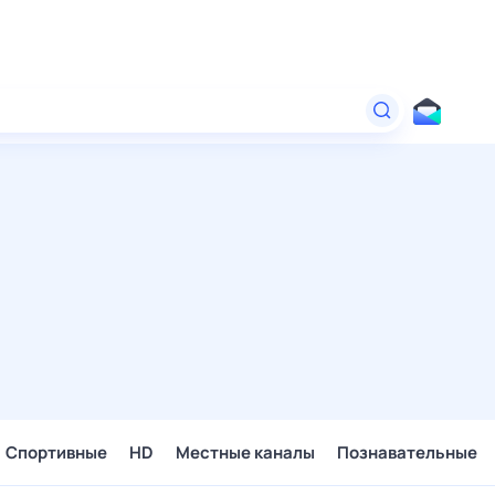
Спортивные
HD
Местные каналы
Познавательные