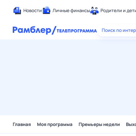
Новости
Личные финансы
Родители и дет
Здоровье
Поиск по инте
Развлечен
Дом и уют
Спорт
Карьера
Авто
Технологи
Жизненные
Сберегаем
Гороскопы
Главная
Моя программа
Премьеры недели
Вых