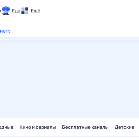
и
Еда
Ещё
Почта
рнету
ия и отдых
Поиск
Погода
ТВ-программа
и и тренды
 ситуации
 вместе
Помощь
одные
Кино и сериалы
Бесплатные каналы
Детские