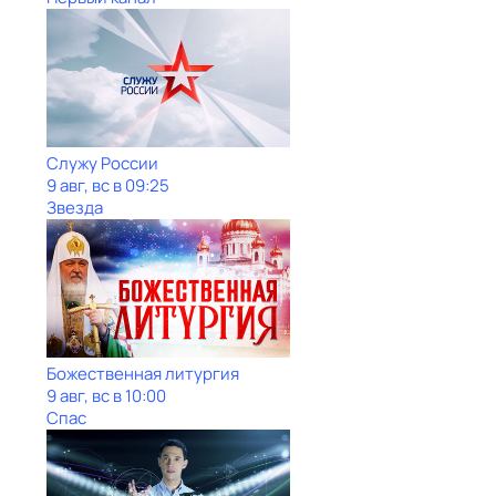
Служу Рoсcии
9 авг, вс в 09:25
Звезда
Божественная литургия
9 авг, вс в 10:00
Спас