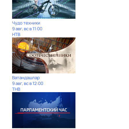
Чудо техники
9 авг, вс в 11:00
НТВ
Ватандашлар
9 авг, вс в 12:00
ТНВ