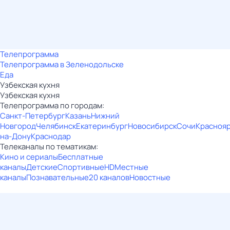
Телепрограмма
Телепрограмма в Зеленодольске
Еда
Узбекская кухня
Узбекская кухня
Телепрограмма по городам:
Санкт-Петербург
Казань
Нижний
Новгород
Челябинск
Екатеринбург
Новосибирск
Сочи
Красноя
на-Дону
Краснодар
Телеканалы по тематикам:
Кино и сериалы
Бесплатные
каналы
Детские
Спортивные
HD
Местные
каналы
Познавательные
20 каналов
Новостные