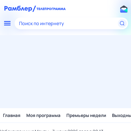
Поиск по интернету
Главная
Моя программа
Премьеры недели
Выходн