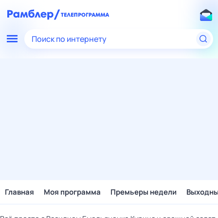
Поиск по интернету
Главная
Моя программа
Премьеры недели
Выходн