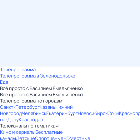
Телепрограмма
Телепрограмма в Зеленодольске
Еда
Всё просто с Василием Емельяненко
Всё просто с Василием Емельяненко
Телепрограмма по городам:
Санкт-Петербург
Казань
Нижний
Новгород
Челябинск
Екатеринбург
Новосибирск
Сочи
Красноя
на-Дону
Краснодар
Телеканалы по тематикам:
Кино и сериалы
Бесплатные
каналы
Детские
Спортивные
HD
Местные