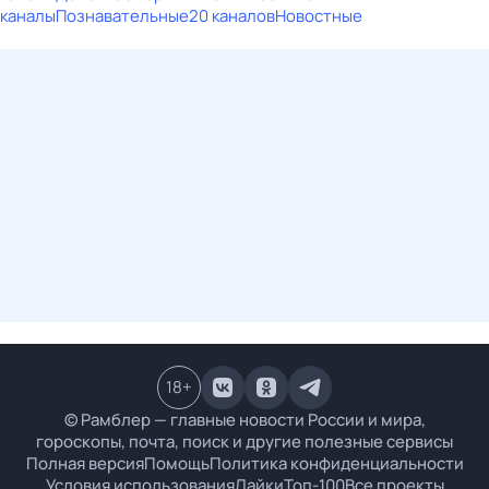
каналы
Познавательные
20 каналов
Новостные
18
+
© Рамблер — главные новости России и мира,
гороскопы, почта, поиск и другие полезные сервисы
Полная версия
Помощь
Политика конфиденциальности
Условия использования
Лайки
Топ-100
Все проекты