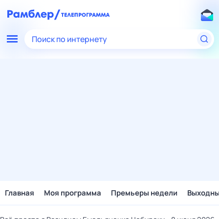
Поиск по интернету
Главная
Моя программа
Премьеры недели
Выходн