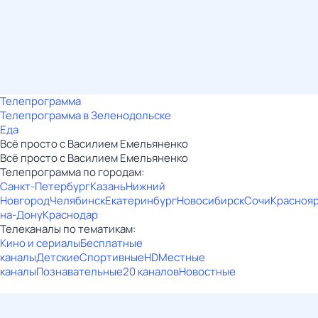
Телепрограмма
Телепрограмма в Зеленодольске
Еда
Всё просто с Василием Емельяненко
Всё просто с Василием Емельяненко
Телепрограмма по городам:
Санкт-Петербург
Казань
Нижний
Новгород
Челябинск
Екатеринбург
Новосибирск
Сочи
Красноя
на-Дону
Краснодар
Телеканалы по тематикам:
Кино и сериалы
Бесплатные
каналы
Детские
Спортивные
HD
Местные
каналы
Познавательные
20 каналов
Новостные