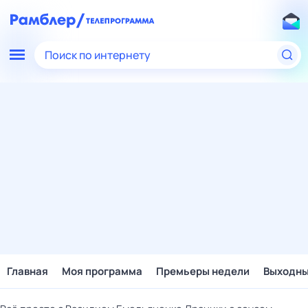
Поиск по интернету
Главная
Моя программа
Премьеры недели
Выходн