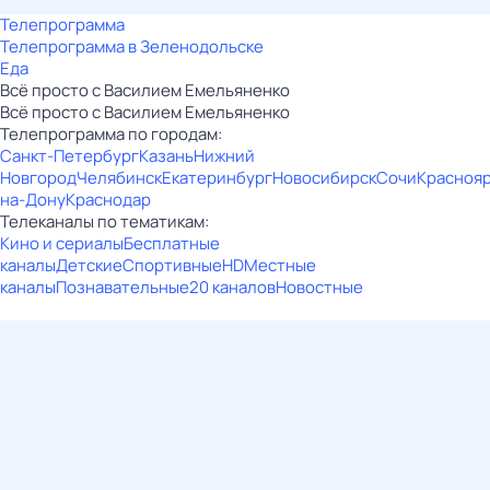
Телепрограмма
Телепрограмма в Зеленодольске
Еда
Всё просто с Василием Емельяненко
Всё просто с Василием Емельяненко
Телепрограмма по городам:
Санкт-Петербург
Казань
Нижний
Новгород
Челябинск
Екатеринбург
Новосибирск
Сочи
Красноя
на-Дону
Краснодар
Телеканалы по тематикам:
Кино и сериалы
Бесплатные
каналы
Детские
Спортивные
HD
Местные
каналы
Познавательные
20 каналов
Новостные