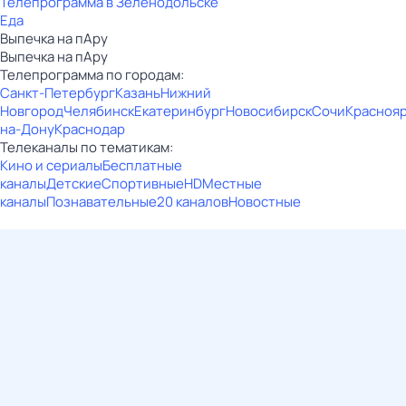
Телепрограмма в Зеленодольске
Еда
Выпечка на пАру
Выпечка на пАру
Телепрограмма по городам:
Санкт-Петербург
Казань
Нижний
Новгород
Челябинск
Екатеринбург
Новосибирск
Сочи
Красноя
на-Дону
Краснодар
Телеканалы по тематикам:
Кино и сериалы
Бесплатные
каналы
Детские
Спортивные
HD
Местные
каналы
Познавательные
20 каналов
Новостные