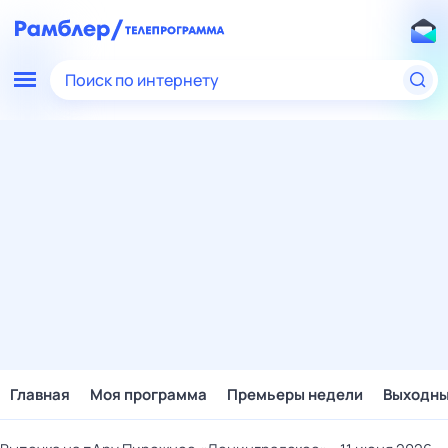
Поиск по интернету
Главная
Моя программа
Премьеры недели
Выходн