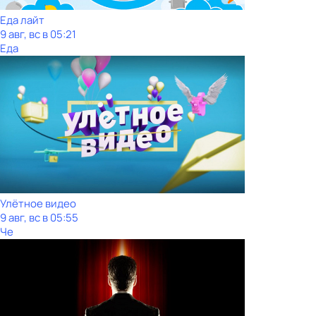
Еда лайт
9 авг, вс в 05:21
Еда
Улётное видео
9 авг, вс в 05:55
Че