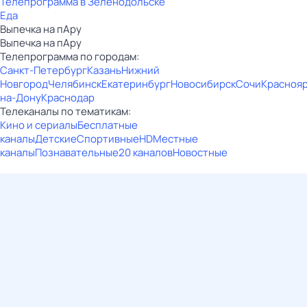
Телепрограмма в Зеленодольске
Еда
Выпечка на пАру
Выпечка на пАру
Телепрограмма по городам:
Санкт-Петербург
Казань
Нижний
Новгород
Челябинск
Екатеринбург
Новосибирск
Сочи
Красноя
на-Дону
Краснодар
Телеканалы по тематикам:
Кино и сериалы
Бесплатные
каналы
Детские
Спортивные
HD
Местные
каналы
Познавательные
20 каналов
Новостные