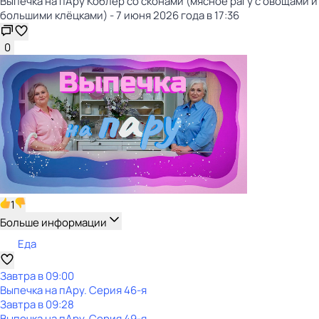
Выпечка на пАру Коблер со сконами (мясное рагу с овощами и
большими клёцками) - 7 июня 2026 года в 17:36
0
1
Больше информации
Еда
Завтра в 09:00
Выпечка на пАру
. Серия 46-я
Завтра в 09:28
Выпечка на пАру
. Серия 49-я