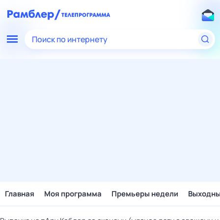
Поиск по интернету
Главная
Моя программа
Премьеры недели
Выходн