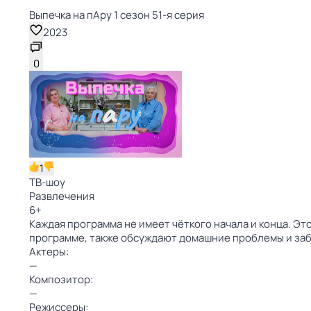
Выпечка на пАру 1 сезон 51-я серия
2023
0
1
ТВ-шоу
Развлечения
6
+
Каждая программа не имеет чёткого начала и конца. Это
программе, также обсуждают домашние проблемы и за
Актеры:
—
Композитор:
—
Режиссеры: