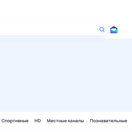
Спортивные
HD
Местные каналы
Познавательные