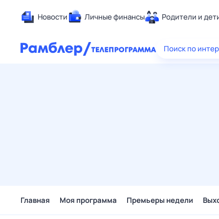
Новости
Личные финансы
Родители и дет
Здоровье
Поиск по инте
Развлечен
Дом и уют
Спорт
Карьера
Авто
Технологи
Жизненные
Сберегаем
Гороскопы
Главная
Моя программа
Премьеры недели
Вых