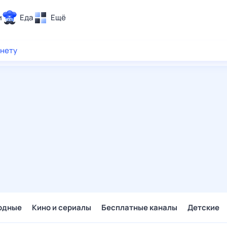
и
Еда
Ещё
Почта
рнету
ия и отдых
Поиск
Погода
ТВ-программа
и и тренды
 ситуации
 вместе
Помощь
одные
Кино и сериалы
Бесплатные каналы
Детские