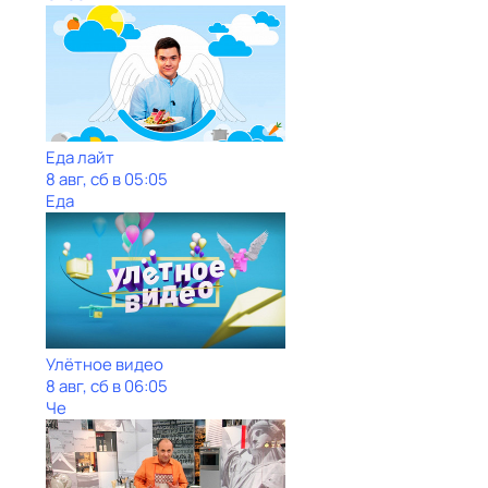
Еда лайт
8 авг, сб в 05:05
Еда
Улётное видео
8 авг, сб в 06:05
Че