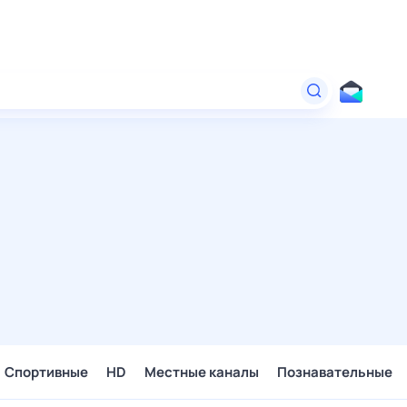
Спортивные
HD
Местные каналы
Познавательные