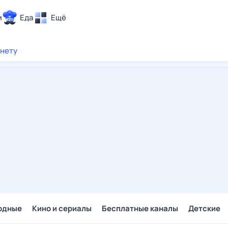
и
Еда
Ещё
Почта
рнету
ия и отдых
Поиск
Погода
ТВ-программа
и и тренды
 ситуации
 вместе
Помощь
одные
Кино и сериалы
Бесплатные каналы
Детские