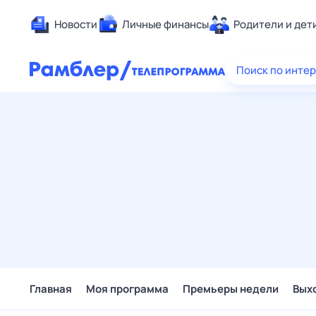
Новости
Личные финансы
Родители и дет
Здоровье
Поиск по инте
Развлечен
Дом и уют
Спорт
Карьера
Авто
Технологи
Жизненные
Сберегаем
Гороскопы
Главная
Моя программа
Премьеры недели
Вых