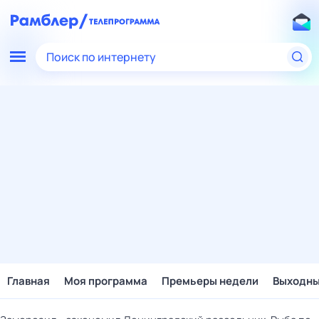
Поиск по интернету
Главная
Моя программа
Премьеры недели
Выходн