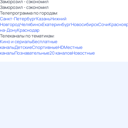
Заморозил - сэкономил
Заморозил - сэкономил
Телепрограмма по городам:
Санкт-Петербург
Казань
Нижний
Новгород
Челябинск
Екатеринбург
Новосибирск
Сочи
Красноя
на-Дону
Краснодар
Телеканалы по тематикам:
Кино и сериалы
Бесплатные
каналы
Детские
Спортивные
HD
Местные
каналы
Познавательные
20 каналов
Новостные