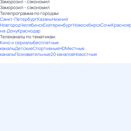
Заморозил - сэкономил
Заморозил - сэкономил
Телепрограмма по городам:
Санкт-Петербург
Казань
Нижний
Новгород
Челябинск
Екатеринбург
Новосибирск
Сочи
Красноя
на-Дону
Краснодар
Телеканалы по тематикам:
Кино и сериалы
Бесплатные
каналы
Детские
Спортивные
HD
Местные
каналы
Познавательные
20 каналов
Новостные