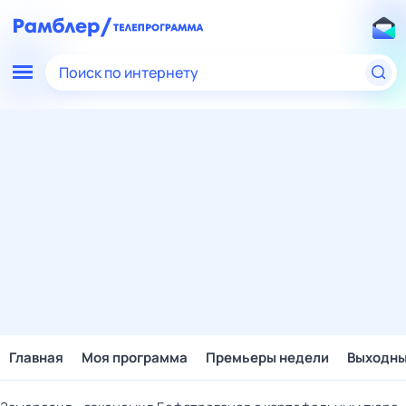
Поиск по интернету
Главная
Моя программа
Премьеры недели
Выходн