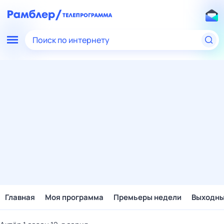
Поиск по интернету
Главная
Моя программа
Премьеры недели
Выходн