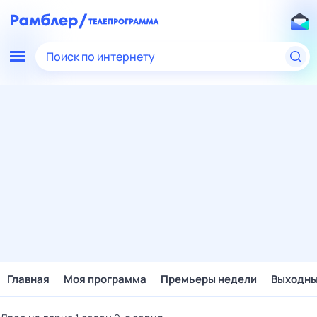
Поиск по интернету
Главная
Моя программа
Премьеры недели
Выходн