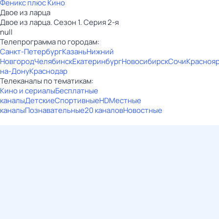
Феникс плюс Кино
Двое из ларца
Двое из ларца. Сезон 1. Серия 2-я
null
Телепрограмма по городам:
Санкт-Петербург
Казань
Нижний
Новгород
Челябинск
Екатеринбург
Новосибирск
Сочи
Красноя
на-Дону
Краснодар
Телеканалы по тематикам:
Кино и сериалы
Бесплатные
каналы
Детские
Спортивные
HD
Местные
каналы
Познавательные
20 каналов
Новостные