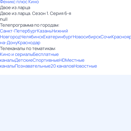
Феникс плюс Кино
Двое из ларца
Двое из ларца. Сезон 1. Серия 6-я
null
Телепрограмма по городам:
Санкт-Петербург
Казань
Нижний
Новгород
Челябинск
Екатеринбург
Новосибирск
Сочи
Красноя
на-Дону
Краснодар
Телеканалы по тематикам:
Кино и сериалы
Бесплатные
каналы
Детские
Спортивные
HD
Местные
каналы
Познавательные
20 каналов
Новостные