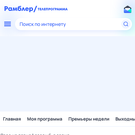
Поиск по интернету
Главная
Моя программа
Премьеры недели
Выходн