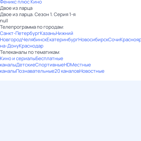
Феникс плюс Кино
Двое из ларца
Двое из ларца. Сезон 1. Серия 1-я
null
Телепрограмма по городам:
Санкт-Петербург
Казань
Нижний
Новгород
Челябинск
Екатеринбург
Новосибирск
Сочи
Красноя
на-Дону
Краснодар
Телеканалы по тематикам:
Кино и сериалы
Бесплатные
каналы
Детские
Спортивные
HD
Местные
каналы
Познавательные
20 каналов
Новостные