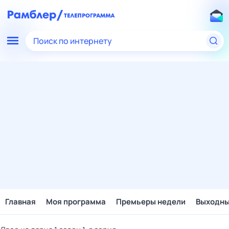
Поиск по интернету
Главная
Моя программа
Премьеры недели
Выходн