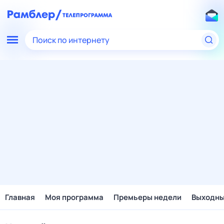
Поиск по интернету
Главная
Моя программа
Премьеры недели
Выходн