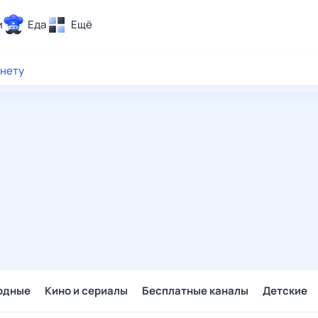
и
Еда
Ещё
Почта
рнету
ия и отдых
Поиск
Погода
ТВ-программа
и и тренды
 ситуации
 вместе
Помощь
одные
Кино и сериалы
Бесплатные каналы
Детские