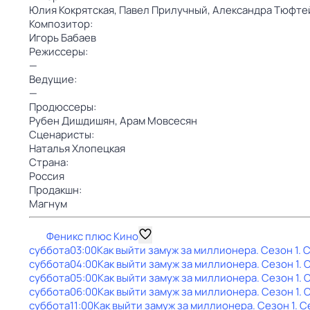
Юлия Кокрятская,
Павел Прилучный,
Александра Тюфте
Композитор:
Игорь Бабаев
Режиссеры:
—
Ведущие:
—
Продюссеры:
Рубен Дишдишян,
Арам Мовсесян
Сценаристы:
Наталья Хлопецкая
Страна:
Россия
Продакшн:
Магнум
Феникс плюс Кино
суббота
03:00
Как выйти замуж за миллионера
. Сезон 1
. 
суббота
04:00
Как выйти замуж за миллионера
. Сезон 1
. 
суббота
05:00
Как выйти замуж за миллионера
. Сезон 1
. 
суббота
06:00
Как выйти замуж за миллионера
. Сезон 1
. 
суббота
11:00
Как выйти замуж за миллионера
. Сезон 1
. С