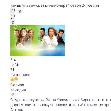
Как выйти замуж за миллионера 1 сезон 2-я серия
2012
0
5.4
IMDb
7.1
Кинопоиск
Сериал
Комедия
16
+
Студентка журфака Женя Красилова собирается стать в
дорогу влиятельному человеку, который в качестве пр
Актеры: