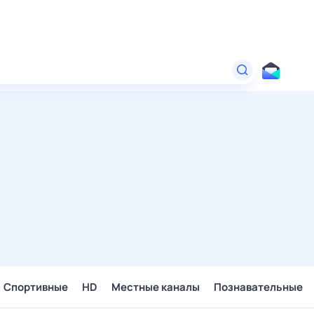
Спортивные
HD
Местные каналы
Познавательные