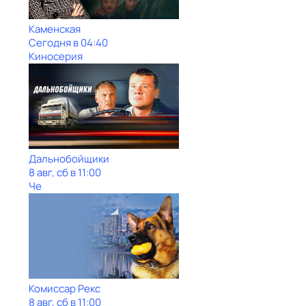
Каменская
Сегодня в 04:40
Киносерия
Дальнобойщики
8 авг, сб в 11:00
Че
Комиссар Рекс
8 авг, сб в 11:00