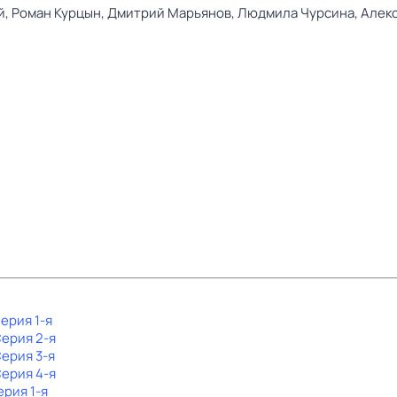
й,
Роман Курцын,
Дмитрий Марьянов,
Людмила Чурсина,
Алек
Серия 1-я
Серия 2-я
Серия 3-я
Серия 4-я
ерия 1-я