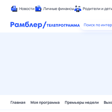
Новости
Личные финансы
Родители и дет
Здоровье
Поиск по инте
Развлечен
Дом и уют
Спорт
Карьера
Авто
Технологи
Жизненные
Сберегаем
Гороскопы
Главная
Моя программа
Премьеры недели
Вых