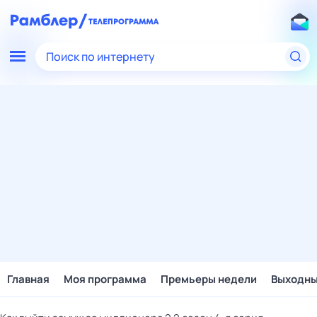
Поиск по интернету
Главная
Моя программа
Премьеры недели
Выходн