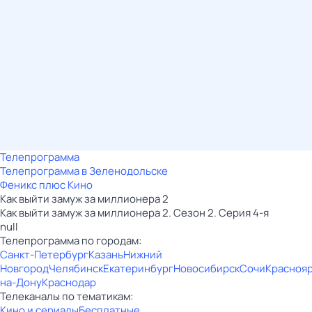
Телепрограмма
Телепрограмма в Зеленодольске
Феникс плюс Кино
Как выйти замуж за миллионера 2
Как выйти замуж за миллионера 2. Сезон 2. Серия 4-я
null
Телепрограмма по городам:
Санкт-Петербург
Казань
Нижний
Новгород
Челябинск
Екатеринбург
Новосибирск
Сочи
Красноя
на-Дону
Краснодар
Телеканалы по тематикам:
Кино и сериалы
Бесплатные