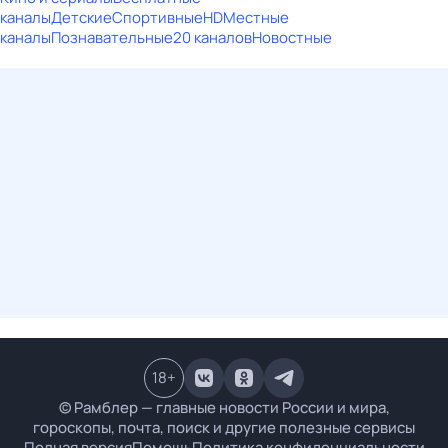
каналы
Детские
Спортивные
HD
Местные
каналы
Познавательные
20 каналов
Новостные
18
+
© Рамблер — главные новости России и мира,
гороскопы, почта, поиск и другие полезные сервисы
Полная версия
Помощь
Политика конфиденциальности