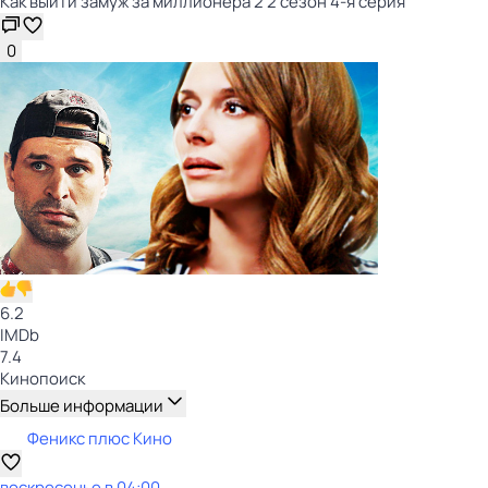
Как выйти замуж за миллионера 2 2 сезон 4-я серия
0
6.2
IMDb
7.4
Кинопоиск
Больше информации
Феникс плюс Кино
воскресенье
в
04:00