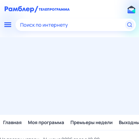
Поиск по интернету
Главная
Моя программа
Премьеры недели
Выходн