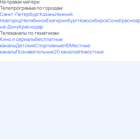
На правах матери
Телепрограмма по городам:
Санкт-Петербург
Казань
Нижний
Новгород
Челябинск
Екатеринбург
Новосибирск
Сочи
Красноя
на-Дону
Краснодар
Телеканалы по тематикам:
Кино и сериалы
Бесплатные
каналы
Детские
Спортивные
HD
Местные
каналы
Познавательные
20 каналов
Новостные