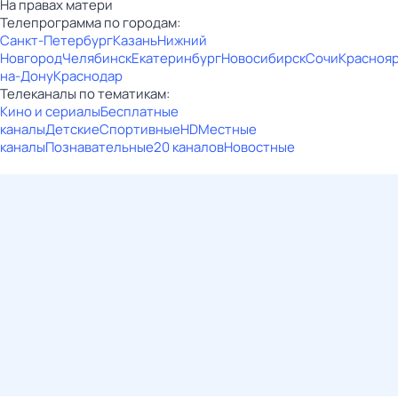
На правах матери
Телепрограмма по городам:
Санкт-Петербург
Казань
Нижний
Новгород
Челябинск
Екатеринбург
Новосибирск
Сочи
Красноя
на-Дону
Краснодар
Телеканалы по тематикам:
Кино и сериалы
Бесплатные
каналы
Детские
Спортивные
HD
Местные
каналы
Познавательные
20 каналов
Новостные