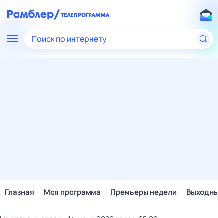
Поиск по интернету
Главная
Моя программа
Премьеры недели
Выходн