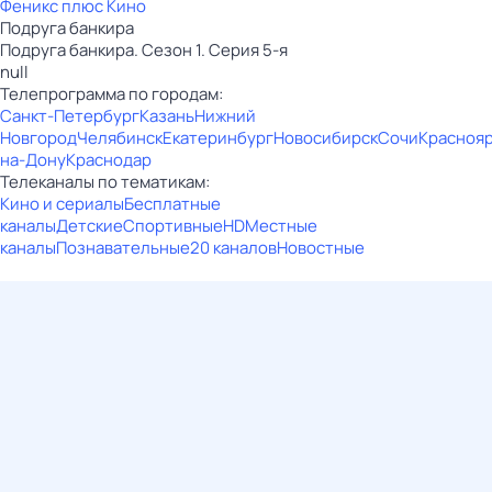
Феникс плюс Кино
Подруга банкира
Подруга банкира. Сезон 1. Серия 5-я
null
Телепрограмма по городам:
Санкт-Петербург
Казань
Нижний
Новгород
Челябинск
Екатеринбург
Новосибирск
Сочи
Красноя
на-Дону
Краснодар
Телеканалы по тематикам:
Кино и сериалы
Бесплатные
каналы
Детские
Спортивные
HD
Местные
каналы
Познавательные
20 каналов
Новостные