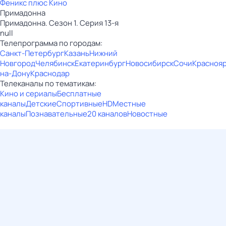
Феникс плюс Кино
Примадонна
Примадонна. Сезон 1. Серия 13-я
null
Телепрограмма по городам:
Санкт-Петербург
Казань
Нижний
Новгород
Челябинск
Екатеринбург
Новосибирск
Сочи
Красноя
на-Дону
Краснодар
Телеканалы по тематикам:
Кино и сериалы
Бесплатные
каналы
Детские
Спортивные
HD
Местные
каналы
Познавательные
20 каналов
Новостные