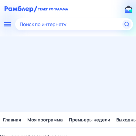
Поиск по интернету
Главная
Моя программа
Премьеры недели
Выходн