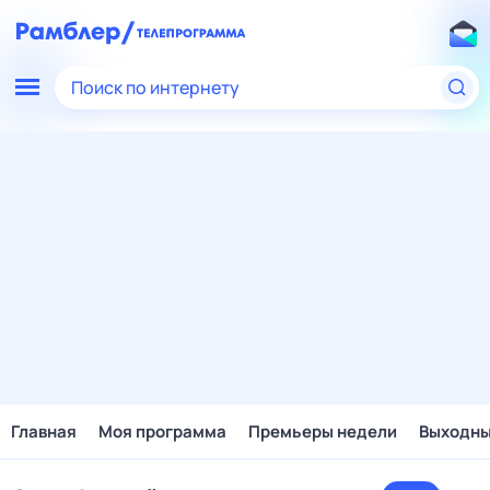
Поиск по интернету
Главная
Моя программа
Премьеры недели
Выходн