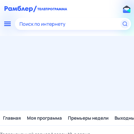
Поиск по интернету
Главная
Моя программа
Премьеры недели
Выходн