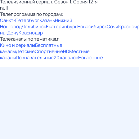
Телевизионнай сериал. Сезон 1. Серия 12-я
null
Телепрограмма по городам:
Санкт-Петербург
Казань
Нижний
Новгород
Челябинск
Екатеринбург
Новосибирск
Сочи
Красноя
на-Дону
Краснодар
Телеканалы по тематикам:
Кино и сериалы
Бесплатные
каналы
Детские
Спортивные
HD
Местные
каналы
Познавательные
20 каналов
Новостные